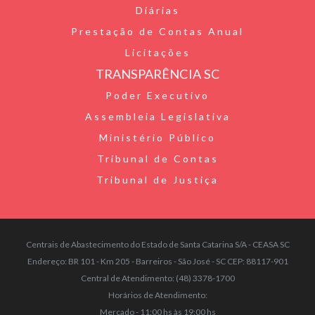
Diárias
Prestação de Contas Anual
Licitações
TRANSPARÊNCIA SC
Poder Executivo
Assembleia Legislativa
Ministério Público
Tribunal de Contas
Tribunal de Justiça
Centrais de Abastecimento do Estado de Santa Catarina S/A - CEASA SC
Endereço: BR 101 - Km 205 - Barreiros - São José - SC CEP: 88117-901
Central de Atendimento: (48) 3378-1700
Horários de Atendimento:
Mercado - 11:00 hs às 19:00 hs