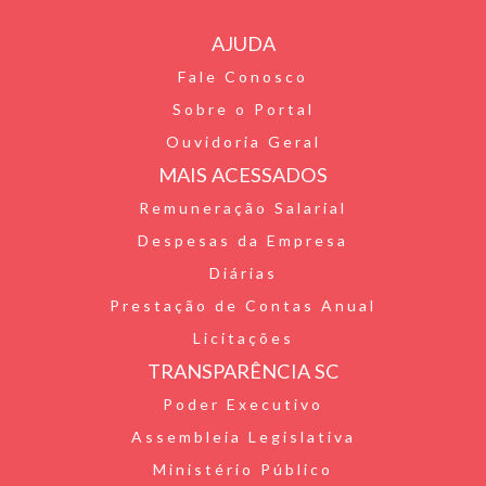
r
b
t
a
AJUDA
i
o
t
t
Fale Conosco
e
o
e
s
Sobre o Portal
n
k
r
A
Ouvidoria Geral
d
p
MAIS ACESSADOS
l
p
Remuneração Salarial
Despesas da Empresa
y
Diárias
Prestação de Contas Anual
Licitações
TRANSPARÊNCIA SC
Poder Executivo
Assembleia Legislativa
Ministério Público