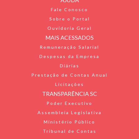
i
o
t
t
Fale Conosco
e
o
e
s
Sobre o Portal
n
k
r
A
Ouvidoria Geral
d
p
MAIS ACESSADOS
l
p
Remuneração Salarial
Despesas da Empresa
y
Diárias
Prestação de Contas Anual
Licitações
TRANSPARÊNCIA SC
Poder Executivo
Assembleia Legislativa
Ministério Público
Tribunal de Contas