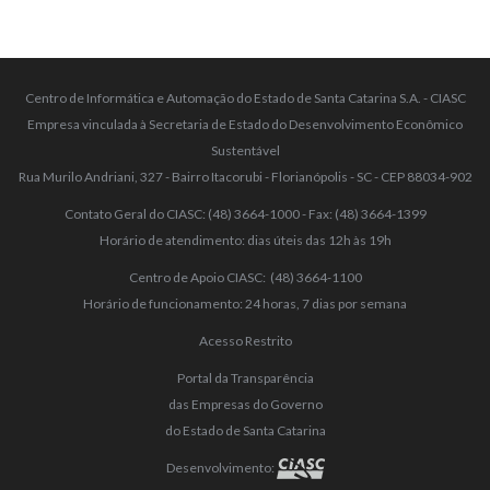
Centro de Informática e Automação do Estado de Santa Catarina S.A. - CIASC
Empresa vinculada à Secretaria de Estado do Desenvolvimento Econômico
Sustentável
Rua Murilo Andriani, 327 - Bairro Itacorubi - Florianópolis - SC - CEP 88034-902
Contato Geral do CIASC: (48) 3664-1000 - Fax: (48) 3664-1399
Horário de atendimento: dias úteis das 12h às 19h
Centro de Apoio CIASC: (48) 3664-1100
Horário de funcionamento: 24 horas, 7 dias por semana
Acesso Restrito
Portal da Transparência
das Empresas do Governo
do Estado de Santa Catarina
Desenvolvimento: