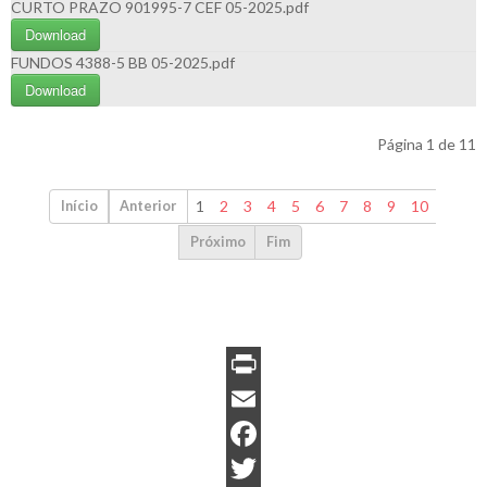
CURTO PRAZO 901995-7 CEF 05-2025.pdf
Download
FUNDOS 4388-5 BB 05-2025.pdf
Download
Página 1 de 11
1
2
3
4
5
6
7
8
9
10
Início
Anterior
Próximo
Fim
P
r
E
i
m
F