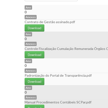
Ano
0
Anexos
Contrato de Gestão assinado.pdf
Download
Ano
0
Anexos
Controle Fiscalização Cumulação Remunerada Órgãos C
Download
Ano
0
Anexos
Padronização do Portal de Transparência.pdf
Download
Ano
0
Anexos
Manual Procedimentos Contábeis SCPar.pdf