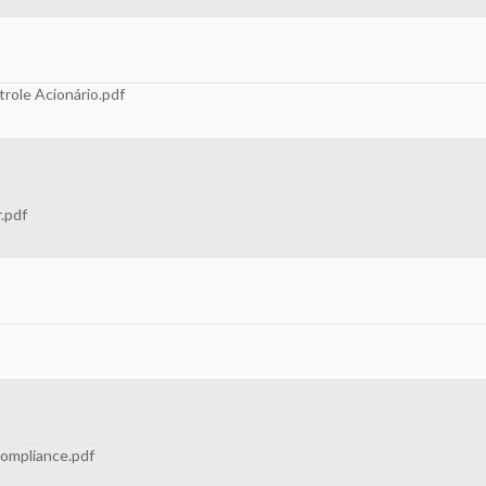
role Acionário.pdf
.pdf
Compliance.pdf