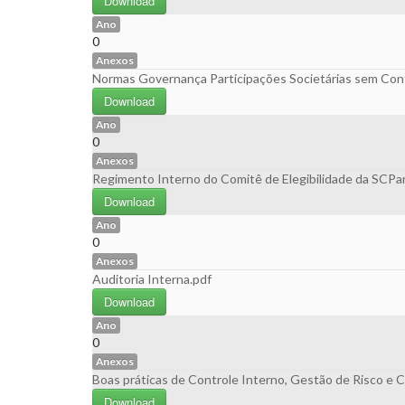
Download
Ano
0
Anexos
Normas Governança Participações Societárias sem Cont
Download
Ano
0
Anexos
Regimento Interno do Comitê de Elegibilidade da SCPar
Download
Ano
0
Anexos
Auditoria Interna.pdf
Download
Ano
0
Anexos
Boas práticas de Controle Interno, Gestão de Risco e 
Download