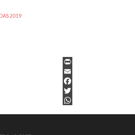
DAS 2019
PrintFriendly
Email
Facebook
Twitter
WhatsApp