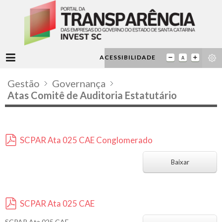
ACESSIBILIDADE
Gestão
Governança
Atas Comitê de Auditoria Estatutário
SCPAR Ata 025 CAE Conglomerado
p
d
Baixar
f
SCPAR Ata 025 CAE
p
SCPAR Ata 025 CAE