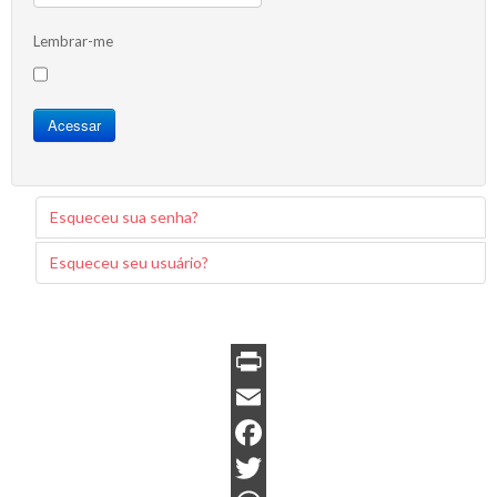
Lembrar-me
Acessar
Esqueceu sua senha?
Esqueceu seu usuário?
P
r
E
i
m
F