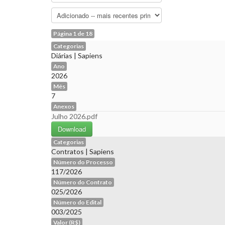
Página 1 de 18
Categorias
Diárias
|
Sapiens
Ano
2026
Mês
7
Anexos
Julho 2026.pdf
Download
Categorias
Contratos
|
Sapiens
Número do Processo
117/2026
Número do Contrato
025/2026
Número do Edital
003/2025
Valor (R$)