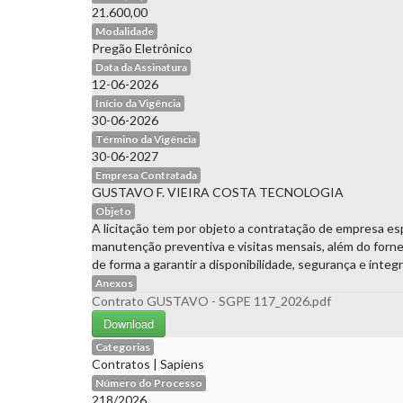
21.600,00
Modalidade
Pregão Eletrônico
Data da Assinatura
12-06-2026
Início da Vigência
30-06-2026
Término da Vigência
30-06-2027
Empresa Contratada
GUSTAVO F. VIEIRA COSTA TECNOLOGIA
Objeto
A licitação tem por objeto a contratação de empresa es
manutenção preventiva e visitas mensais, além do forn
de forma a garantir a disponibilidade, segurança e integ
Anexos
Contrato GUSTAVO - SGPE 117_2026.pdf
Download
Categorias
Contratos
|
Sapiens
Número do Processo
218/2026