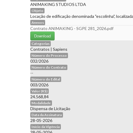
ANIMAKING STUDIOS LTDA
Objeto
Locação de edificação denominada "escolinha", localizad
Anexos
Contrato ANIMAKING - SGPE 281_2026.pdf
Download
Categorias
Contratos
|
Sapiens
Número do Processo
032/2026
Número do Contrato
--
Número do Edital
003/2026
Valor (R$)
24.568,84
Modalidade
Dispensa de Licitação
Data da Assinatura
28-05-2026
Início da Vigência
28-05-2026